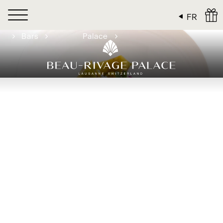
Panneau de gestion des cookies
FR
Restaurants &
PIC au Beau-Rivage
Réservations
Bars
Palace