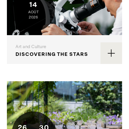
14
AOÛT
2026
Art and Culture
DISCOVERING THE STARS
26
30