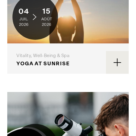
04
15
JUIL.
AOÛT
2026
2026
Vitality, Well-Being & Spa
YOGA AT SUNRISE